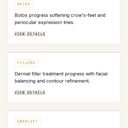
ANTES
DESPUÉS
BOTOX
Botox progress softening crow's-feet and
periocular expression lines.
VIEW DETAILS
↔
ANTES
DESPUÉS
FILLERS
Dermal filler treatment progress with facial
balancing and contour refinement.
VIEW DETAILS
↔
ANTES
DESPUÉS
ENDOLIFT