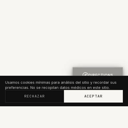
DIRECTIONS
Usamos cookies mínimas para análisis del sitio y recordar sus
preferencias. No se recopilan datos médicos en este sitio.
RECHAZAR
ACEPTAR
Memberships now start at $79/mo with wallet
credit and up to 20% off treatments.
Become a